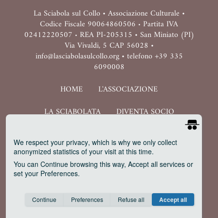
La Sciabola sul Collo • Associazione Culturale •
Codice Fiscale 90064860506
Partita IVA
•
02412220507
REA PI-205315 • San Miniato (PI)
•
Via Vivaldi, 5 CAP 56028 •
info@lasciabolasulcollo.org • telefono +39 335
6090008
HOME
L'ASSOCIAZIONE
LA SCIABOLATA
DIVENTA SOCIO
SHOP
UFFICIO STAMPA E PR
We respect your privacy
, which is why we only collect
anonymized statistics of your visit at this time.
PRIVACY
EVENTI SU MISURA
You can
Continue
browsing this way,
Accept all
services or
set your
Preferences
.
Consent cookie
learn more
Continue
Preferences
Refuse all
Accept all
Save
Anonymous
Invisible