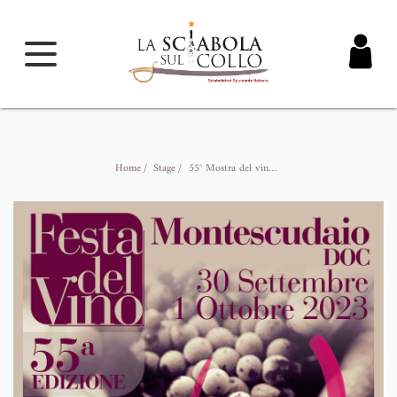
Home
Stage
55° Mostra del vino Montescudaio