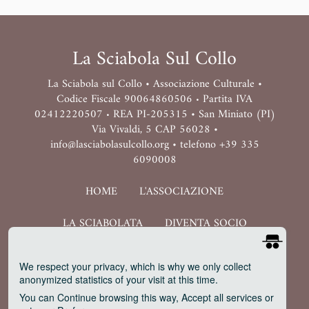
La Sciabola Sul Collo
La Sciabola sul Collo • Associazione Culturale •
Codice Fiscale 90064860506
Partita IVA
•
02412220507
REA PI-205315 • San Miniato (PI)
•
Via Vivaldi, 5 CAP 56028 •
info@lasciabolasulcollo.org • telefono +39 335
6090008
HOME
L'ASSOCIAZIONE
LA SCIABOLATA
DIVENTA SOCIO
SHOP
UFFICIO STAMPA E PR
We respect your privacy
, which is why we only collect
anonymized statistics of your visit at this time.
PRIVACY
EVENTI SU MISURA
You can
Continue
browsing this way,
Accept all
services or